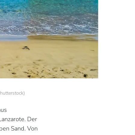
hutterstock)
aus
Lanzarote. Der
ben Sand. Von