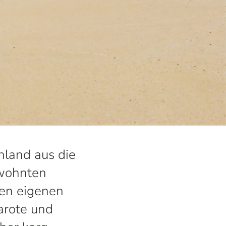
chland aus die
ewohnten
ren eigenen
arote und