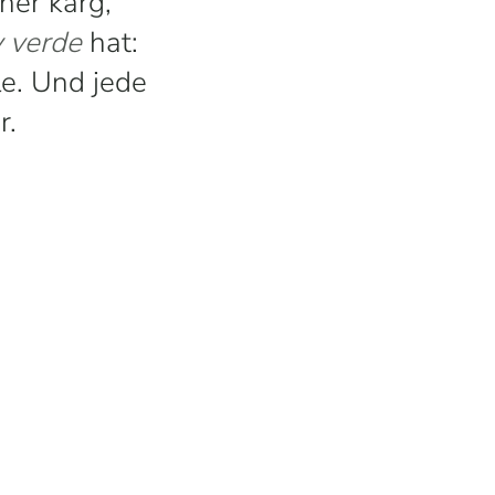
her karg,
y verde
hat:
le. Und jede
r.