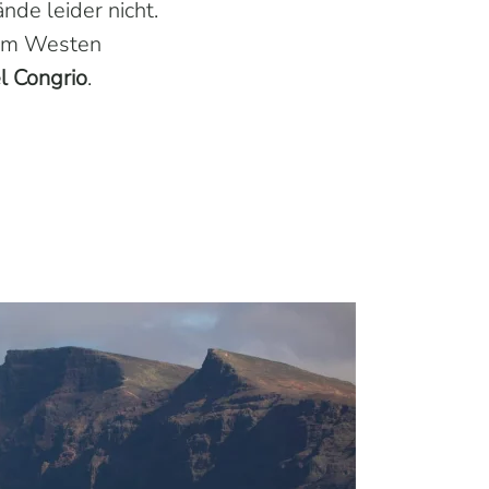
nde leider nicht.
z im Westen
l Congrio
.