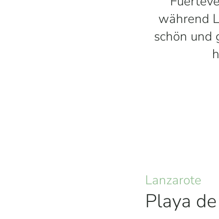
Fuerteve
während L
schön und g
h
Lanzarote
Playa d