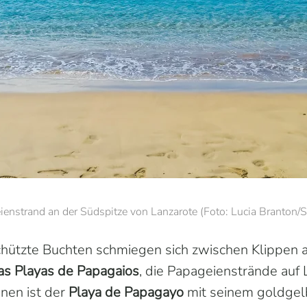
enstrand an der Südspitze von Lanzarote (Foto: Lucia Branton/S
hützte Buchten schmiegen sich zwischen Klippen 
as Playas de Papagaios
, die Papageienstrände auf 
hnen ist der
Playa de Papagayo
mit seinem goldgel