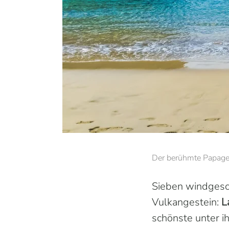
Der berühmte Papagei
Sieben windgesc
Vulkangestein:
L
schönste unter i